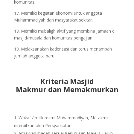
komunitas.
17. Memiliki kegiatan ekonomi untuk anggota
Muhammadiyah dan masyarakat sekitar.
18. Memiliki mubaligh aktif yang membina jamaah di
masjid/musala dan komunitas pengajian.
19. Melaksanakan kaderisasi dan terus menambah
jumlah anggota baru.
Kriteria Masjid
M
a
k
m
u
r
d
a
n
M
e
m
a
k
m
u
r
k
a
n
Wakaf / milik resmi Muhammadiyah, SK takmir
diterbitkan oleh Persyarikatan.
Amaliyah ibadah sesuai Keputusan Majelis Tarjih