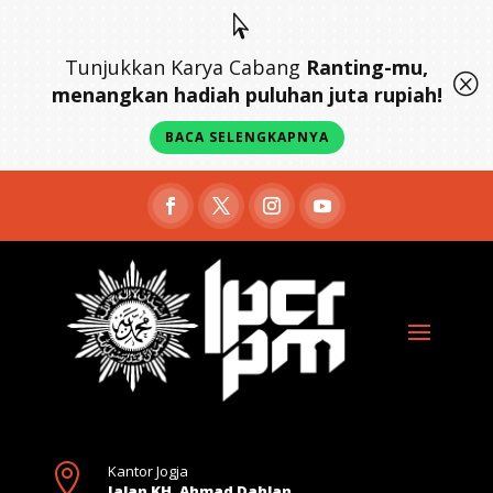

Tunjukkan Karya Cabang
Ranting-mu,
Q
menangkan hadiah puluhan juta rupiah!
BACA SELENGKAPNYA

Kantor Jogja
Jalan KH. Ahmad Dahlan