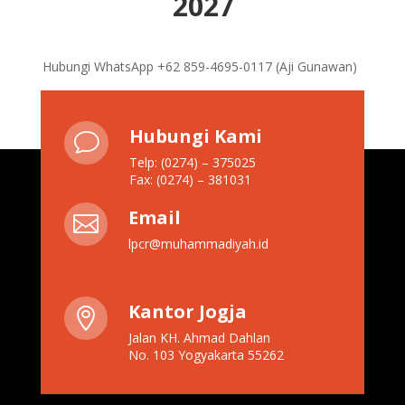
2027
Hubungi WhatsApp +62 859-4695-0117 (Aji Gunawan)
Hubungi Kami
v
Telp: (0274) – 375025
Fax: (0274) – 381031
Email

lpcr@muhammadiyah.id
Kantor Jogja

Jalan KH. Ahmad Dahlan
No. 103 Yogyakarta 55262