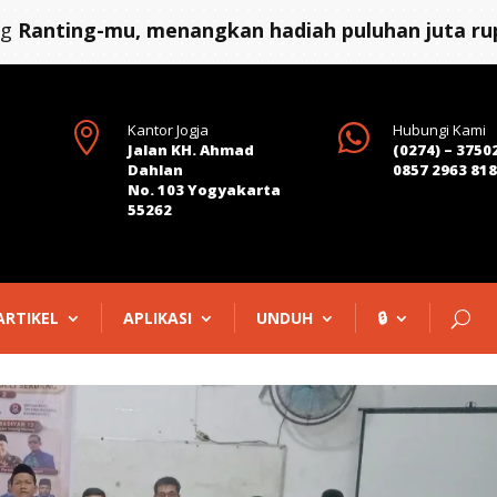
ng
Ranting-mu, menangkan hadiah puluhan juta rup

Kantor Jogja

Hubungi Kami
Jalan KH. Ahmad
(0274) – 3750
Dahlan
0857 2963 81
No. 103 Yogyakarta
55262
ARTIKEL
APLIKASI
UNDUH
🔒