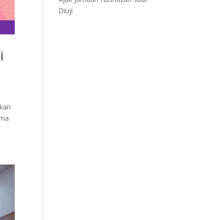
Diuji
i
ukan
ama