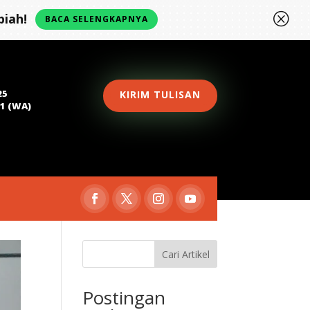
Q
iah!
BACA SELENGKAPNYA
25
KIRIM TULISAN
81 (WA)
Cari Artikel
Postingan