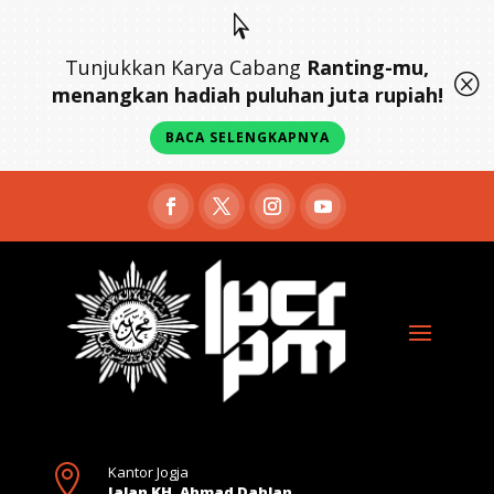

Tunjukkan Karya Cabang
Ranting-mu,
Q
menangkan hadiah puluhan juta rupiah!
BACA SELENGKAPNYA

Kantor Jogja
Jalan KH. Ahmad Dahlan