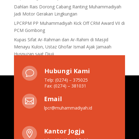
Dahlan Rais Dorong Cabang Ranting Muhammadiyah
Jadi Motor Gerakan Lingkungan
LPCRPM PP Muhammadiyah Kick Off CRM Award VII di
PCM Gombong
Kupas Sifat Ar-Rahman dan Ar-Rahim di Masjid
Menayu Kulon, Ustaz Ghofar Ismail Ajak Jamaah
Husnuzan saat Diuji
Hubungi Kami
v
Telp: (0274) – 375025
Fax: (0274) – 381031
Email

lpcr@muhammadiyah.id
Kantor Jogja
