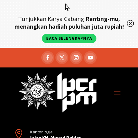

Tunjukkan Karya Cabang
Ranting-mu,
Q
menangkan hadiah puluhan juta rupiah!
BACA SELENGKAPNYA

Kantor Jogja
Jalan KH. Ahmad Dahlan