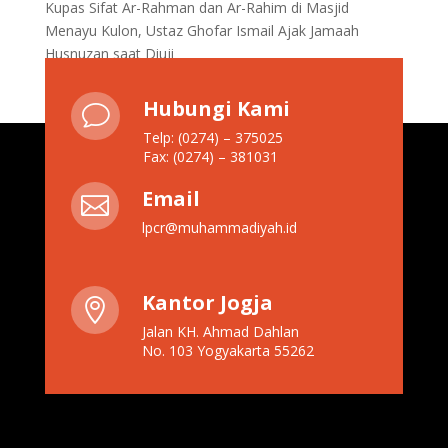
Kupas Sifat Ar-Rahman dan Ar-Rahim di Masjid
Menayu Kulon, Ustaz Ghofar Ismail Ajak Jamaah
Husnuzan saat Diuji
Hubungi Kami
v
Telp: (0274) – 375025
Fax: (0274) – 381031
Email

lpcr@muhammadiyah.id
Kantor Jogja

Jalan KH. Ahmad Dahlan
No. 103 Yogyakarta 55262