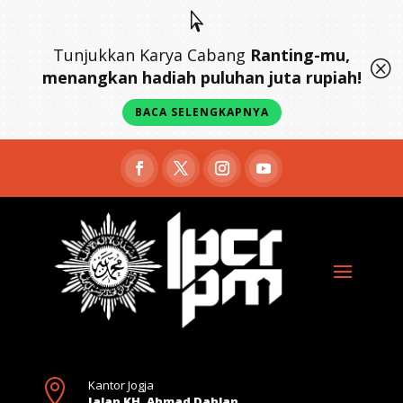

Tunjukkan Karya Cabang
Ranting-mu,
Q
menangkan hadiah puluhan juta rupiah!
BACA SELENGKAPNYA

Kantor Jogja
Jalan KH. Ahmad Dahlan