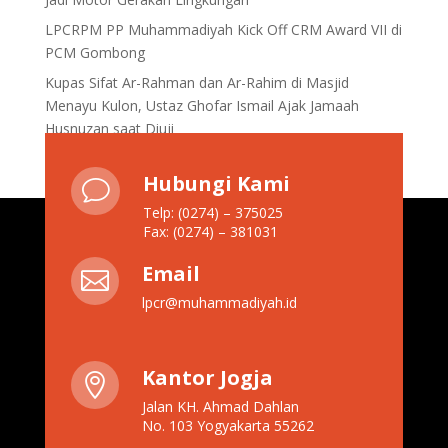
LPCRPM PP Muhammadiyah Kick Off CRM Award VII di
PCM Gombong
Kupas Sifat Ar-Rahman dan Ar-Rahim di Masjid
Menayu Kulon, Ustaz Ghofar Ismail Ajak Jamaah
Husnuzan saat Diuji
Hubungi Kami
v
Telp: (0274) – 375025
Fax: (0274) – 381031
Email

lpcr@muhammadiyah.id
Kantor Jogja

Jalan KH. Ahmad Dahlan
No. 103 Yogyakarta 55262