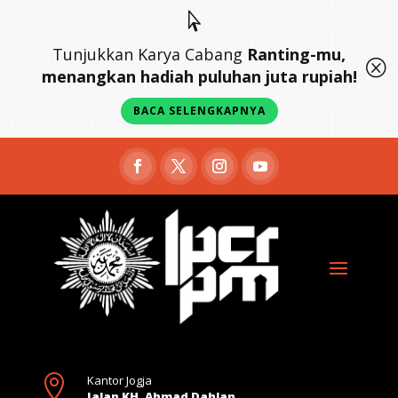

Tunjukkan Karya Cabang
Ranting-mu,
Q
menangkan hadiah puluhan juta rupiah!
BACA SELENGKAPNYA

Kantor Jogja
Jalan KH. Ahmad Dahlan