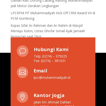
Dahlan Rais Dorong Cabang Ranting Muhammadiyah
Jadi Motor Gerakan Lingkungan
LPCRPM PP Muhammadiyah Kick Off CRM Award VII di
PCM Gombong
Kupas Sifat Ar-Rahman dan Ar-Rahim di Masjid
Menayu Kulon, Ustaz Ghofar Ismail Ajak Jamaah
Husnuzan saat Diuji
Hubungi Kami
v
Telp: (0274) – 375025
Fax: (0274) – 381031
Email

lpcr@muhammadiyah.id
Kantor Jogja

Jalan KH. Ahmad Dahlan