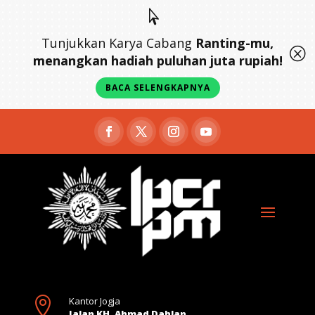

Tunjukkan Karya Cabang
Ranting-mu,
Q
menangkan hadiah puluhan juta rupiah!
BACA SELENGKAPNYA

Kantor Jogja
Jalan KH. Ahmad Dahlan