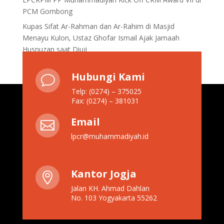
PCM Gombong
Kupas Sifat Ar-Rahman dan Ar-Rahim di Masjid
Menayu Kulon, Ustaz Ghofar Ismail Ajak Jamaah
Husnuzan saat Diuji
Hubungi Kami
v
Telp: (0274) – 375025
Fax: (0274) – 381031
Email

lpcr@muhammadiyah.id
Kantor Jogja

Jalan KH. Ahmad Dahlan
No. 103 Yogyakarta 55262