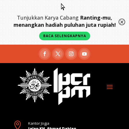

Tunjukkan Karya Cabang
Ranting-mu,
Q
menangkan hadiah puluhan juta rupiah!
BACA SELENGKAPNYA

Kantor Jogja
Jalan KH. Ahmad Dahlan