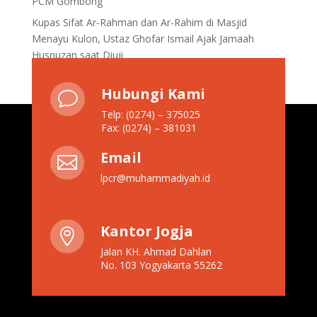
PCM Gombong
Kupas Sifat Ar-Rahman dan Ar-Rahim di Masjid
Menayu Kulon, Ustaz Ghofar Ismail Ajak Jamaah
Husnuzan saat Diuji
Hubungi Kami
v
Telp: (0274) – 375025
Fax: (0274) – 381031
Email

lpcr@muhammadiyah.id
Kantor Jogja

Jalan KH. Ahmad Dahlan
No. 103 Yogyakarta 55262