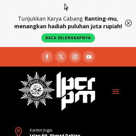

Tunjukkan Karya Cabang
Ranting-mu,
Q
menangkan hadiah puluhan juta rupiah!
BACA SELENGKAPNYA

Kantor Jogja
Jalan KH. Ahmad Dahlan