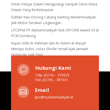
Peran Pelajar Dalam Mengurangi Sampah Demi Masa
Depan Yang Berkelanjutan
Dahlan Rais Dorong Cabang Ranting Muhammadiyah
Jadi Motor Gerakan Lingkungan
LPCRPM PP Muhammadiyah Kick Off CRM Award VII di
PCM Gombong
Kupas Sifat Ar-Rahman dan Ar-Rahim di Masjid
Menayu Kulon, Ustaz Ghofar Ismail Ajak Jamaah
Husnuzan saat Diuji
Hubungi Kami
v
Telp: (0274) – 375025
Fax: (0274) – 381031
Email

lpcr@muhammadiyah.id