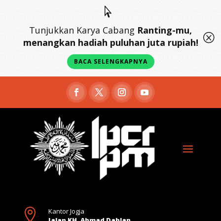

Tunjukkan Karya Cabang
Ranting-mu,
Q
menangkan hadiah puluhan juta rupiah!
BACA SELENGKAPNYA

Kantor Jogja
Jalan KH. Ahmad Dahlan