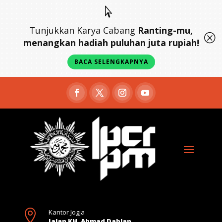

Tunjukkan Karya Cabang
Ranting-mu,
Q
menangkan hadiah puluhan juta rupiah!
BACA SELENGKAPNYA

Kantor Jogja
Jalan KH. Ahmad Dahlan