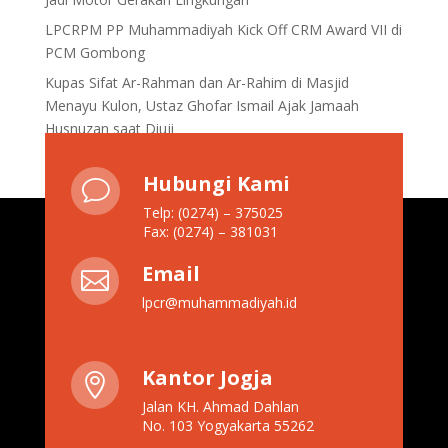
LPCRPM PP Muhammadiyah Kick Off CRM Award VII di
PCM Gombong
Kupas Sifat Ar-Rahman dan Ar-Rahim di Masjid
Menayu Kulon, Ustaz Ghofar Ismail Ajak Jamaah
Husnuzan saat Diuji
Hubungi Kami
v
Telp: (0274) – 375025
Fax: (0274) – 381031
Email

lpcr@muhammadiyah.id
Kantor Jogja

Jalan KH. Ahmad Dahlan
No. 103 Yogyakarta 55262