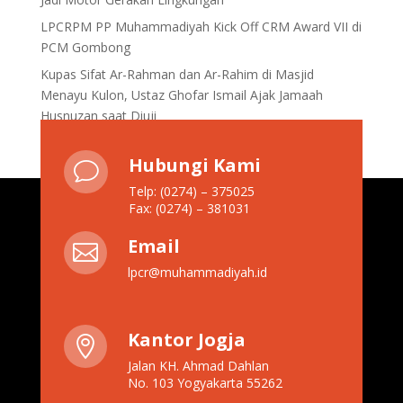
LPCRPM PP Muhammadiyah Kick Off CRM Award VII di
PCM Gombong
Kupas Sifat Ar-Rahman dan Ar-Rahim di Masjid
Menayu Kulon, Ustaz Ghofar Ismail Ajak Jamaah
Husnuzan saat Diuji
Hubungi Kami
v
Telp: (0274) – 375025
Fax: (0274) – 381031
Email

lpcr@muhammadiyah.id
Kantor Jogja

Jalan KH. Ahmad Dahlan
No. 103 Yogyakarta 55262