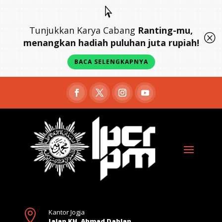

Tunjukkan Karya Cabang
Ranting-mu,
Q
menangkan hadiah puluhan juta rupiah!
BACA SELENGKAPNYA

Kantor Jogja
Jalan KH. Ahmad Dahlan