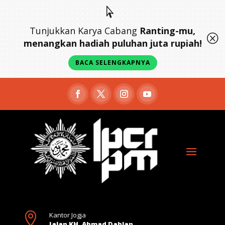

Tunjukkan Karya Cabang
Ranting-mu,
Q
menangkan hadiah puluhan juta rupiah!
BACA SELENGKAPNYA

Kantor Jogja
Jalan KH. Ahmad Dahlan