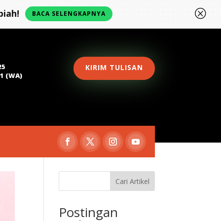
Q
iah!
BACA SELENGKAPNYA
25
KIRIM TULISAN
81 (WA)
Cari Artikel
Postingan