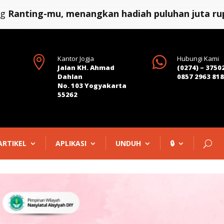
ng
Ranting-mu, menangkan hadiah puluhan juta rup

Kantor Jogja

Hubungi Kami
Jalan KH. Ahmad
(0274) – 3750
Dahlan
0857 2963 81
No. 103 Yogyakarta
55262
ARTIKEL
APLIKASI
UNDUH
🔒