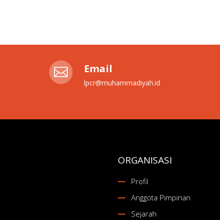
Email

lpcr@muhammadiyah.id
ORGANISASI
Profil
Anggota Pimpinan
Sejarah