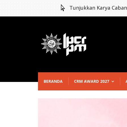

Tunjukkan Karya Caba
BERANDA
CRM AWARD 2027