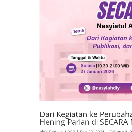
Dari Kegiatan ke Perubaha
Hening Parlan di SECARA 
oleh
Redaksi LPCR
|
Feb 20, 2026
|
Cabang & R