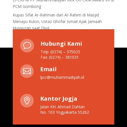
PCM Gombong
Kupas Sifat Ar-Rahman dan Ar-Rahim di Masjid
Menayu Kulon, Ustaz Ghofar Ismail Ajak Jamaah
Husnuzan saat Diuji
Hubungi Kami
v
Telp: (0274) – 375025
Fax: (0274) – 381031
Email

lpcr@muhammadiyah.id
Kantor Jogja

Jalan KH. Ahmad Dahlan
No. 103 Yogyakarta 55262