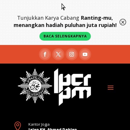

Tunjukkan Karya Cabang
Ranting-mu,
Q
menangkan hadiah puluhan juta rupiah!
BACA SELENGKAPNYA

Kantor Jogja
Jalan KH. Ahmad Dahlan