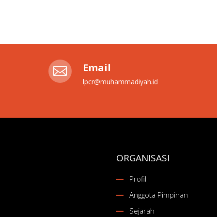
Email

lpcr@muhammadiyah.id
ORGANISASI
Profil
Anggota Pimpinan
Sejarah