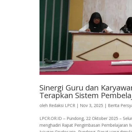
Sinergi Guru dan Karya
Terapkan Sistem Pembel
oleh
Redaksi LPCR
|
Nov 3, 2025
|
Berita Persy
LPCR.OR.ID – Pundong, 22 Oktober 2025 – Sel
menghadiri Rapat Pengimbasan Pembelajaran M
Jujugan Grudosarie, Pundong. Rapat yang dimulai