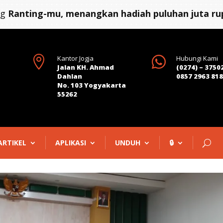
ng
Ranting-mu, menangkan hadiah puluhan juta rup

Kantor Jogja

Hubungi Kami
Jalan KH. Ahmad
(0274) – 3750
Dahlan
0857 2963 81
No. 103 Yogyakarta
55262
ARTIKEL
APLIKASI
UNDUH
🔒