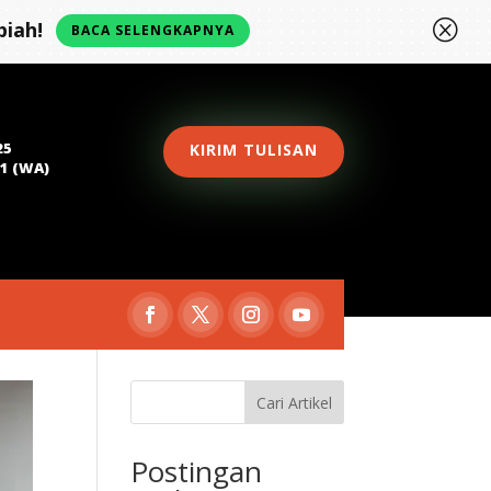
Q
iah!
BACA SELENGKAPNYA
25
KIRIM TULISAN
81 (WA)
Cari Artikel
Postingan