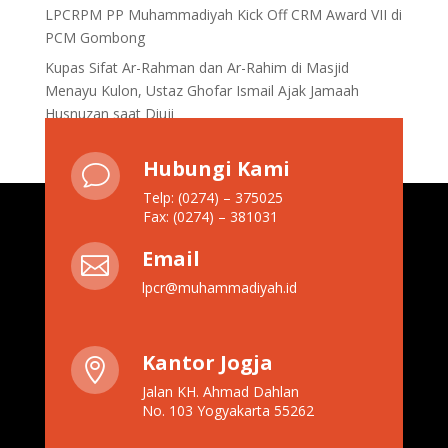
LPCRPM PP Muhammadiyah Kick Off CRM Award VII di
PCM Gombong
Kupas Sifat Ar-Rahman dan Ar-Rahim di Masjid
Menayu Kulon, Ustaz Ghofar Ismail Ajak Jamaah
Husnuzan saat Diuji
Hubungi Kami
v
Telp: (0274) – 375025
Fax: (0274) – 381031
Email

lpcr@muhammadiyah.id
Kantor Jogja

Jalan KH. Ahmad Dahlan
No. 103 Yogyakarta 55262