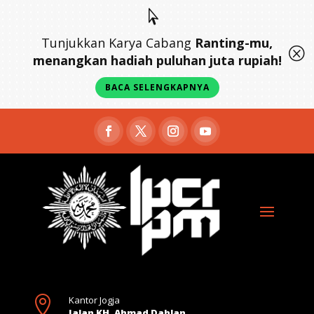

Tunjukkan Karya Cabang
Ranting-mu,
Q
menangkan hadiah puluhan juta rupiah!
BACA SELENGKAPNYA

Kantor Jogja
Jalan KH. Ahmad Dahlan