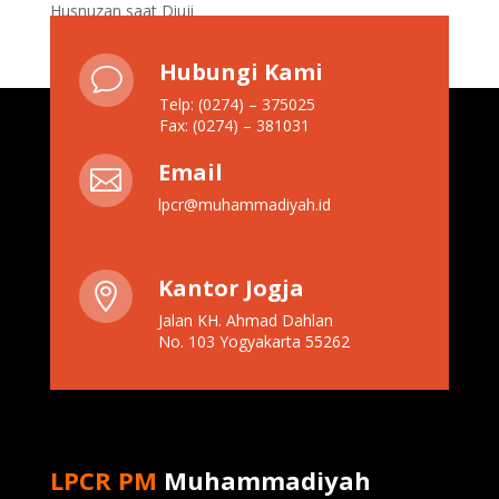
Husnuzan saat Diuji
Hubungi Kami
v
Telp: (0274) – 375025
Fax: (0274) – 381031
Email

lpcr@muhammadiyah.id
Kantor Jogja

Jalan KH. Ahmad Dahlan
No. 103 Yogyakarta 55262
LPCR PM
Muhammadiyah