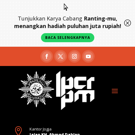

Tunjukkan Karya Cabang
Ranting-mu,
Q
menangkan hadiah puluhan juta rupiah!
BACA SELENGKAPNYA

Kantor Jogja
Jalan KH. Ahmad Dahlan