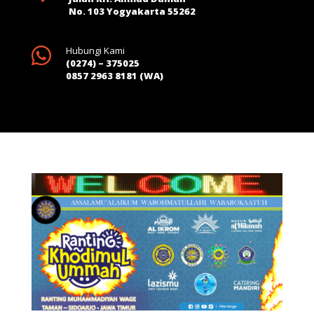
No. 103 Yogyakarta 55262

Hubungi Kami
(0274) – 375025
0857 2963 8181 (WA)