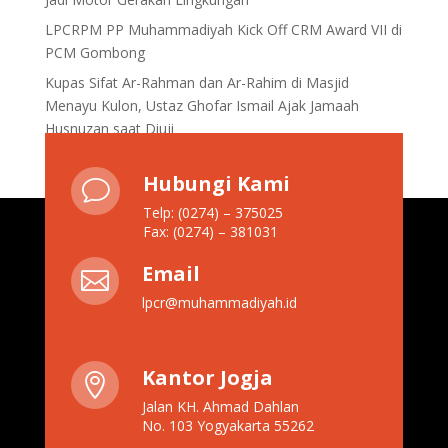
LPCRPM PP Muhammadiyah Kick Off CRM Award VII di
PCM Gombong
Kupas Sifat Ar-Rahman dan Ar-Rahim di Masjid
Menayu Kulon, Ustaz Ghofar Ismail Ajak Jamaah
Husnuzan saat Diuji
Hubungi Kami
v
Telp: (0274) – 375025
Fax: (0274) – 381031
Email

lpcr@muhammadiyah.id
Kantor Jogja

Jalan KH. Ahmad Dahlan
No. 103 Yogyakarta 55262