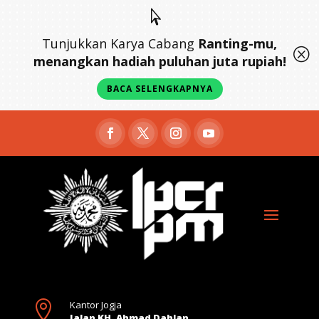

Tunjukkan Karya Cabang
Ranting-mu,
Q
menangkan hadiah puluhan juta rupiah!
BACA SELENGKAPNYA

Kantor Jogja
Jalan KH. Ahmad Dahlan