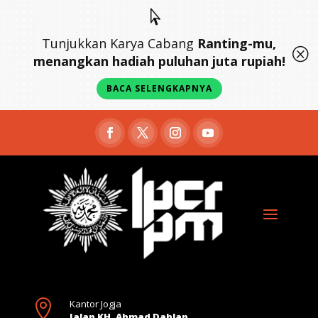

Tunjukkan Karya Cabang
Ranting-mu,
Q
menangkan hadiah puluhan juta rupiah!
BACA SELENGKAPNYA

Kantor Jogja
Jalan KH. Ahmad Dahlan