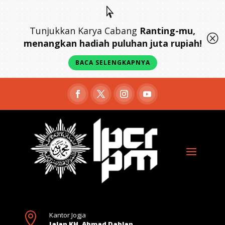

Tunjukkan Karya Cabang
Ranting-mu,
Q
menangkan hadiah puluhan juta rupiah!
BACA SELENGKAPNYA

Kantor Jogja
Jalan KH. Ahmad Dahlan