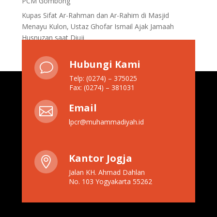
PCM Gombong
Kupas Sifat Ar-Rahman dan Ar-Rahim di Masjid
Menayu Kulon, Ustaz Ghofar Ismail Ajak Jamaah
Husnuzan saat Diuji
Hubungi Kami
v
Telp: (0274) – 375025
Fax: (0274) – 381031
Email

lpcr@muhammadiyah.id
Kantor Jogja

Jalan KH. Ahmad Dahlan
No. 103 Yogyakarta 55262