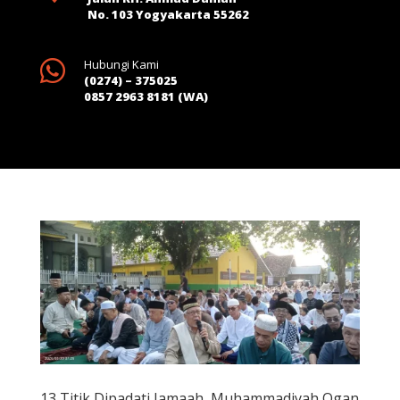
No. 103 Yogyakarta 55262

Hubungi Kami
(0274) – 375025
0857 2963 8181 (WA)
13 Titik Dipadati Jamaah, Muhammadiyah Ogan