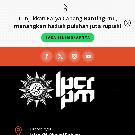

Tunjukkan Karya Cabang
Ranting-mu,
Q
menangkan hadiah puluhan juta rupiah!
BACA SELENGKAPNYA

Kantor Jogja
Jalan KH. Ahmad Dahlan