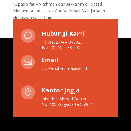
Kupas Sifat Ar-Rahman dan Ar-Rahim di Masjid
Menayu Kulon, Ustaz Ghofar Ismail Ajak Jamaah
Husnuzan saat Diuji
Hubungi Kami
v
Telp: (0274) – 375025
Fax: (0274) – 381031
Email

lpcr@muhammadiyah.id
Kantor Jogja

Jalan KH. Ahmad Dahlan
No. 103 Yogyakarta 55262