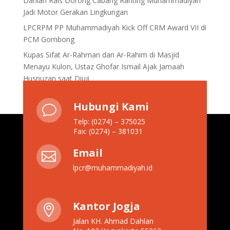
Dahlan Rais Dorong Cabang Ranting Muhammadiyah
Jadi Motor Gerakan Lingkungan
LPCRPM PP Muhammadiyah Kick Off CRM Award VII di
PCM Gombong
Kupas Sifat Ar-Rahman dan Ar-Rahim di Masjid
Menayu Kulon, Ustaz Ghofar Ismail Ajak Jamaah
Husnuzan saat Diuji
Hubungi Kami
v
Telp: (0274) – 375025
Fax: (0274) – 381031
Email

lpcr@muhammadiyah.id
Kantor Jogja

Jalan KH. Ahmad Dahlan