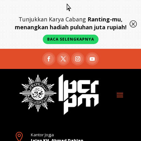

Tunjukkan Karya Cabang
Ranting-mu,
Q
menangkan hadiah puluhan juta rupiah!
BACA SELENGKAPNYA

Kantor Jogja
Jalan KH. Ahmad Dahlan