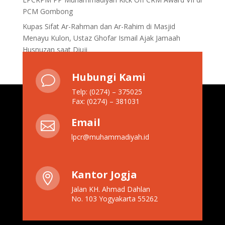
PCM Gombong
Kupas Sifat Ar-Rahman dan Ar-Rahim di Masjid
Menayu Kulon, Ustaz Ghofar Ismail Ajak Jamaah
Husnuzan saat Diuji
Hubungi Kami
v
Telp: (0274) – 375025
Fax: (0274) – 381031
Email

lpcr@muhammadiyah.id
Kantor Jogja

Jalan KH. Ahmad Dahlan
No. 103 Yogyakarta 55262