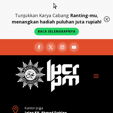

Tunjukkan Karya Cabang
Ranting-mu,
Q
menangkan hadiah puluhan juta rupiah!
BACA SELENGKAPNYA

Kantor Jogja
Jalan KH. Ahmad Dahlan