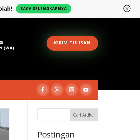
Q
iah!
BACA SELENGKAPNYA
25
KIRIM TULISAN
81 (WA)
Cari Artikel
Postingan