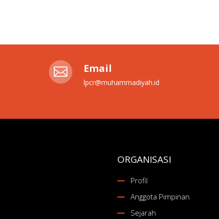
Email

lpcr@muhammadiyah.id
ORGANISASI
Profil
Anggota Pimpinan
Sejarah