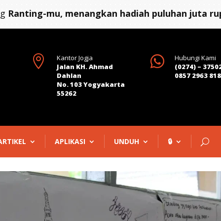
ng
Ranting-mu, menangkan hadiah puluhan juta rup

Kantor Jogja

Hubungi Kami
Jalan KH. Ahmad
(0274) – 3750
Dahlan
0857 2963 81
No. 103 Yogyakarta
55262
ARTIKEL
APLIKASI
UNDUH
🔒