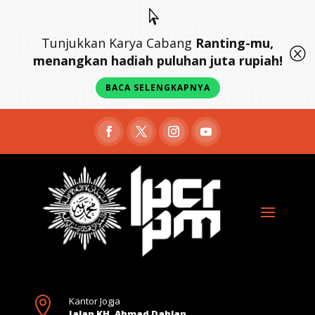

Tunjukkan Karya Cabang
Ranting-mu,
Q
menangkan hadiah puluhan juta rupiah!
BACA SELENGKAPNYA

Kantor Jogja
Jalan KH. Ahmad Dahlan