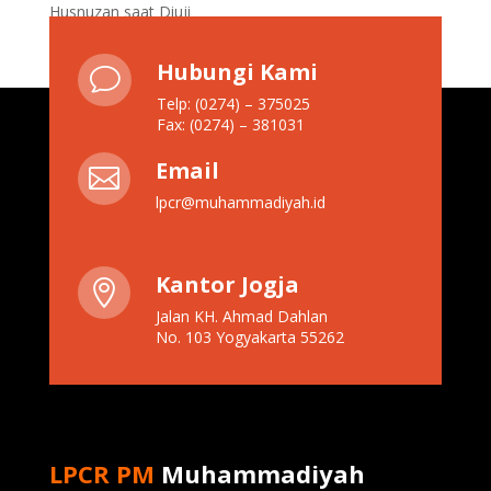
Husnuzan saat Diuji
Hubungi Kami
v
Telp: (0274) – 375025
Fax: (0274) – 381031
Email

lpcr@muhammadiyah.id
Kantor Jogja

Jalan KH. Ahmad Dahlan
No. 103 Yogyakarta 55262
LPCR PM
Muhammadiyah