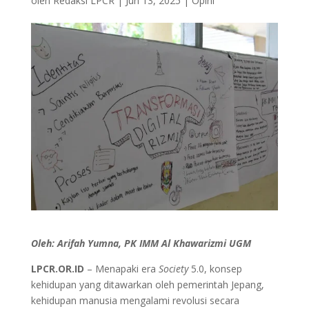
oleh
Redaksi LPCR
|
Jun 13, 2025
|
Opini
Oleh: Arifah Yumna, PK IMM Al Khawarizmi UGM
LPCR.OR.ID
– Menapaki era
Society
5.0, konsep
kehidupan yang ditawarkan oleh pemerintah Jepang,
kehidupan manusia mengalami revolusi secara