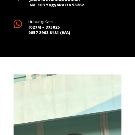
No. 103 Yogyakarta 55262

Hubungi Kami
(0274) – 375025
0857 2963 8181 (WA)