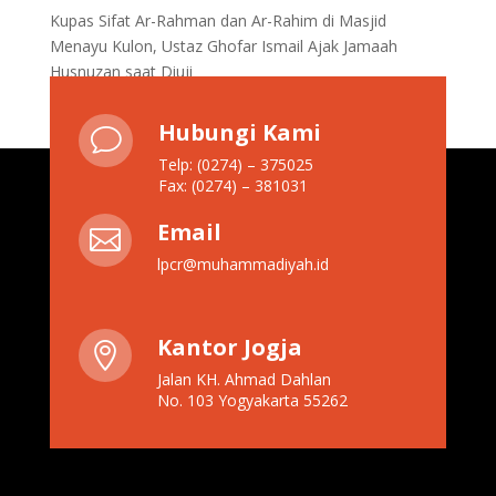
Kupas Sifat Ar-Rahman dan Ar-Rahim di Masjid
Menayu Kulon, Ustaz Ghofar Ismail Ajak Jamaah
Husnuzan saat Diuji
Hubungi Kami
v
Telp: (0274) – 375025
Fax: (0274) – 381031
Email

lpcr@muhammadiyah.id
Kantor Jogja

Jalan KH. Ahmad Dahlan
No. 103 Yogyakarta 55262