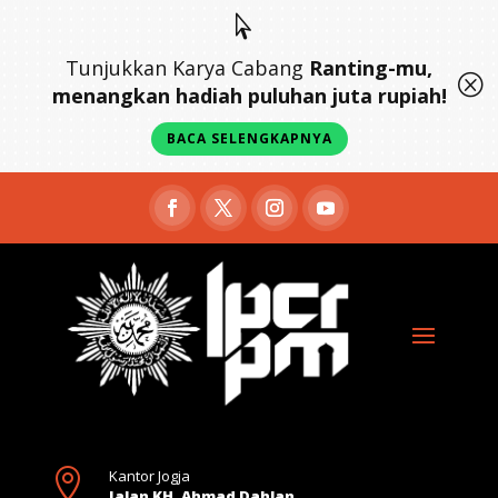

Tunjukkan Karya Cabang
Ranting-mu,
Q
menangkan hadiah puluhan juta rupiah!
BACA SELENGKAPNYA

Kantor Jogja
Jalan KH. Ahmad Dahlan