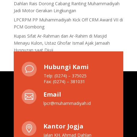
Dahlan Rais Dorong Cabang Ranting Muhammadiyah
Jadi Motor Gerakan Lingkungan
LPCRPM PP Muhammadiyah Kick Off CRM Award VII di
PCM Gombong
Kupas Sifat Ar-Rahman dan Ar-Rahim di Masjid
Menayu Kulon, Ustaz Ghofar Ismail Ajak Jamaah
Husnuzan saat Diuji
Hubungi Kami
v
Telp: (0274) – 375025
Fax: (0274) – 381031
Email

lpcr@muhammadiyah.id
Kantor Jogja

Jalan KH. Ahmad Dahlan