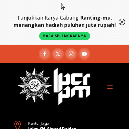

Tunjukkan Karya Cabang
Ranting-mu,
Q
menangkan hadiah puluhan juta rupiah!
BACA SELENGKAPNYA

Kantor Jogja
Jalan KH. Ahmad Dahlan