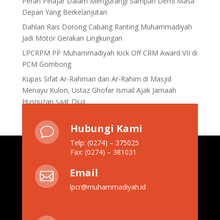
Peran Pelajar Dalam Mengurangi Sampah Demi Masa
Depan Yang Berkelanjutan
Dahlan Rais Dorong Cabang Ranting Muhammadiyah
Jadi Motor Gerakan Lingkungan
LPCRPM PP Muhammadiyah Kick Off CRM Award VII di
PCM Gombong
Kupas Sifat Ar-Rahman dan Ar-Rahim di Masjid
Menayu Kulon, Ustaz Ghofar Ismail Ajak Jamaah
Husnuzan saat Diuji
Hubungi Kami
v
Telp: (0274) – 375025
Fax: (0274) – 381031
Email

lpcr@muhammadiyah.id