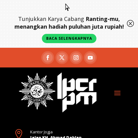

Tunjukkan Karya Cabang
Ranting-mu,
Q
menangkan hadiah puluhan juta rupiah!
BACA SELENGKAPNYA

Kantor Jogja
Jalan KH. Ahmad Dahlan