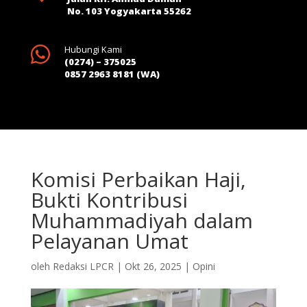
No. 103 Yogyakarta 55262

Hubungi Kami
(0274) – 375025
0857 2963 8181 (WA)
Komisi Perbaikan Haji,
Bukti Kontribusi
Muhammadiyah dalam
Pelayanan Umat
oleh
Redaksi LPCR
|
Okt 26, 2025
|
Opini