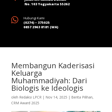
No. 103 Yogyakarta 55262

Hubungi Kami
(0274) – 375025
0857 2963 8181 (WA)
Membangun Kaderisasi
Keluarga
Muhammadiyah: Dari
Biologis ke Ideologis
oleh
Redaksi LPCR
|
Nov 14, 2025
|
Berita Pilihan
,
CRM Award 2025