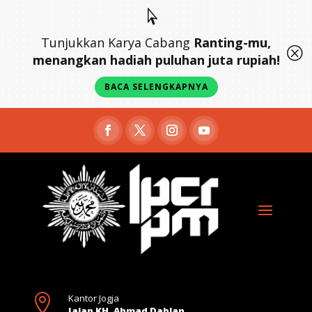

Tunjukkan Karya Cabang
Ranting-mu,
Q
menangkan hadiah puluhan juta rupiah!
BACA SELENGKAPNYA

Kantor Jogja
Jalan KH. Ahmad Dahlan