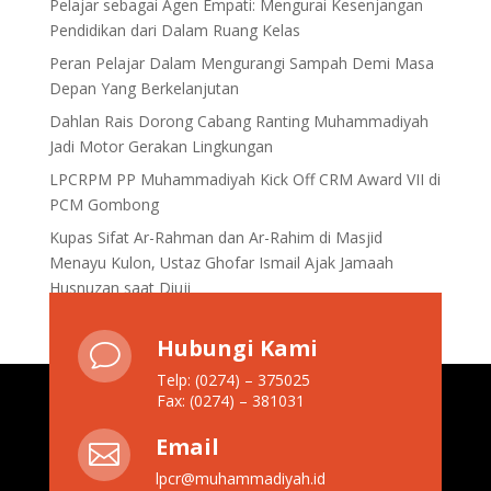
Pelajar sebagai Agen Empati: Mengurai Kesenjangan
Pendidikan dari Dalam Ruang Kelas
Peran Pelajar Dalam Mengurangi Sampah Demi Masa
Depan Yang Berkelanjutan
Dahlan Rais Dorong Cabang Ranting Muhammadiyah
Jadi Motor Gerakan Lingkungan
LPCRPM PP Muhammadiyah Kick Off CRM Award VII di
PCM Gombong
Kupas Sifat Ar-Rahman dan Ar-Rahim di Masjid
Menayu Kulon, Ustaz Ghofar Ismail Ajak Jamaah
Husnuzan saat Diuji
Hubungi Kami
v
Telp: (0274) – 375025
Fax: (0274) – 381031
Email

lpcr@muhammadiyah.id