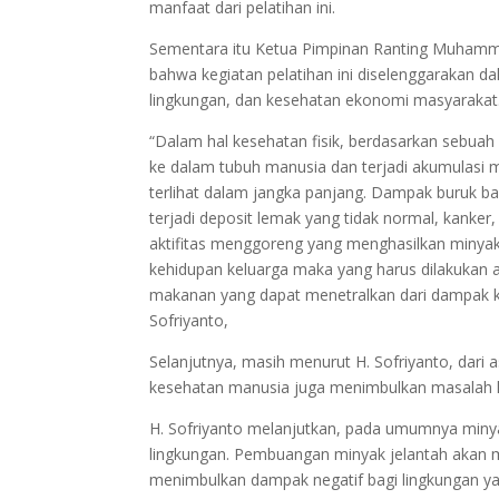
manfaat dari pelatihan ini.
Sementara itu Ketua Pimpinan Ranting Muhammad
bahwa kegiatan pelatihan ini diselenggarakan d
lingkungan, dan kesehatan ekonomi masyarakat
“Dalam hal kesehatan fisik, berdasarkan sebuah 
ke dalam tubuh manusia dan terjadi akumulasi
terlihat dalam jangka panjang. Dampak buruk ba
terjadi deposit lemak yang tidak normal, kanker
aktifitas menggoreng yang menghasilkan minyak j
kehidupan keluarga maka yang harus dilakuka
makanan yang dapat menetralkan dari dampak k
Sofriyanto,
Selanjutnya, masih menurut H. Sofriyanto, dari
kesehatan manusia juga menimbulkan masalah k
H. Sofriyanto melanjutkan, pada umumnya minya
lingkungan. Pembuangan minyak jelantah akan me
menimbulkan dampak negatif bagi lingkungan y