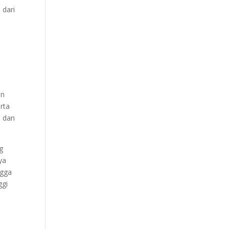
 dari
an
rta
, dan
g
ya
ngga
ggi