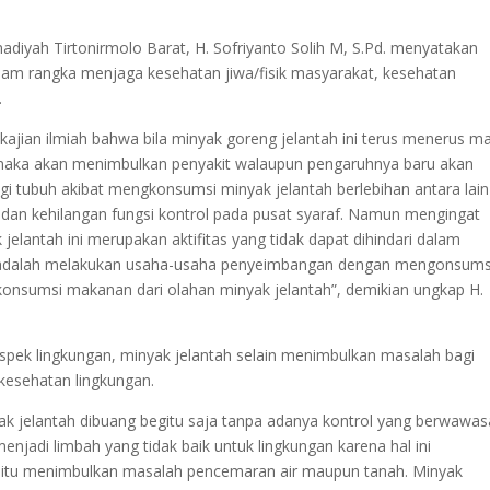
iyah Tirtonirmolo Barat, H. Sofriyanto Solih M, S.Pd. menyatakan
alam rangka menjaga kesehatan jiwa/fisik masyarakat, kesehatan
.
kajian ilmiah bahwa bila minyak goreng jelantah ini terus menerus m
 maka akan menimbulkan penyakit walaupun pengaruhnya baru akan
gi tubuh akibat mengkonsumsi minyak jelantah berlebihan antara lain
, dan kehilangan fungsi kontrol pada pusat syaraf. Namun mengingat
elantah ini merupakan aktifitas yang tidak dapat dihindari dalam
n adalah melakukan usaha-usaha penyeimbangan dengan mengonsums
onsumsi makanan dari olahan minyak jelantah”, demikian ungkap H.
 aspek lingkungan, minyak jelantah selain menimbulkan masalah bagi
esehatan lingkungan.
k jelantah dibuang begitu saja tanpa adanya kontrol yang berwawa
njadi limbah yang tidak baik untuk lingkungan karena hal ini
aitu menimbulkan masalah pencemaran air maupun tanah. Minyak