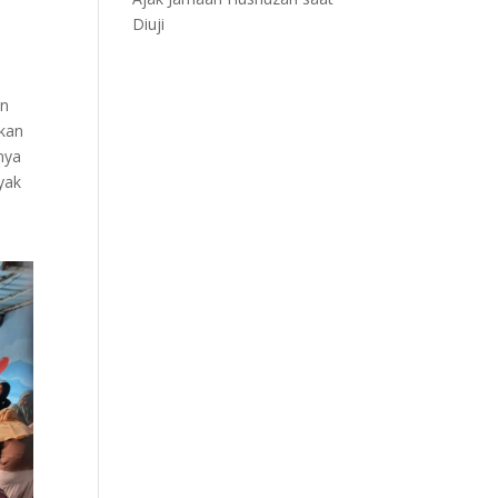
Diuji
an
hkan
nya
yak