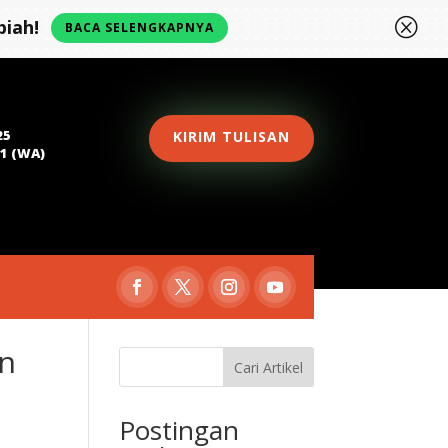
Q
iah!
BACA SELENGKAPNYA
25
KIRIM TULISAN
81 (WA)
an
Cari Artikel
Postingan