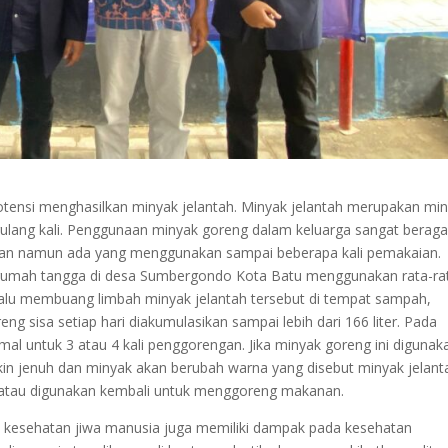
tensi menghasilkan minyak jelantah. Minyak jelantah merupakan mi
erulang kali. Penggunaan minyak goreng dalam keluarga sangat berag
ian namun ada yang menggunakan sampai beberapa kali pemakaian.
 rumah tangga di desa Sumbergondo Kota Batu menggunakan rata-ra
, lalu membuang limbah minyak jelantah tersebut di tempat sampah,
eng sisa setiap hari diakumulasikan sampai lebih dari 166 liter. Pada
l untuk 3 atau 4 kali penggorengan. Jika minyak goreng ini digunak
in jenuh dan minyak akan berubah warna yang disebut minyak jelant
si atau digunakan kembali untuk menggoreng makanan.
a kesehatan jiwa manusia juga memiliki dampak pada kesehatan