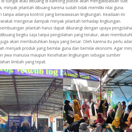
g di sungai atau dibuang di kantong plastik akan mengakibatkan sulit
 minyak jelantah dibuang karena sudah tidak memiliki nilai guna.
 tanpa adanya kontrol yang berwawasan lingkungan. Keadaan ini
rakat mengenai dampak minyak jelantah terhadap lingkungan.
pembuangan jelantah harus dapat dikurangi dengan upaya pengolah
g dibuang begitu saja tanpa pengolahan yang terukur, akan membutu
pi juga akan membutuhkan biaya yang besar. Oleh karena itu perlu ada
ah menjadi produk yang bernilai guna dan bernilai ekonomi. Agar min
an jiwa manusia maupun Kesehatan lingkungan sebagai sumber
lahan limbah yang tepat.