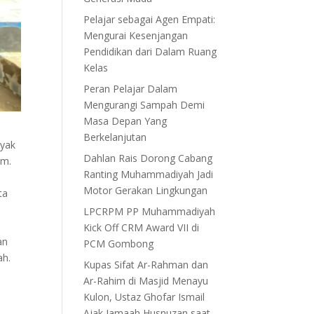
Pelajar sebagai Agen Empati:
Mengurai Kesenjangan
Pendidikan dari Dalam Ruang
Kelas
Peran Pelajar Dalam
Mengurangi Sampah Demi
Masa Depan Yang
Berkelanjutan
nyak
Dahlan Rais Dorong Cabang
am.
Ranting Muhammadiyah Jadi
Motor Gerakan Lingkungan
ta
LPCRPM PP Muhammadiyah
Kick Off CRM Award VII di
an
PCM Gombong
ah.
Kupas Sifat Ar-Rahman dan
Ar-Rahim di Masjid Menayu
Kulon, Ustaz Ghofar Ismail
Ajak Jamaah Husnuzan saat