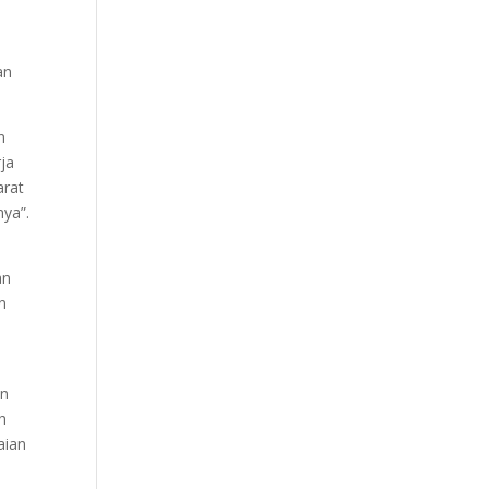
a
an
n
rja
arat
ya”.
an
n
an
h
aian