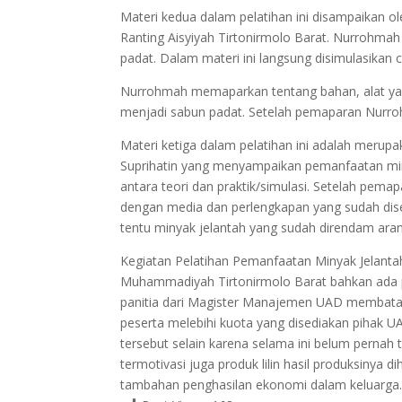
Materi kedua dalam pelatihan ini disampaikan o
Ranting Aisyiyah Tirtonirmolo Barat. Nurrohm
padat. Dalam materi ini langsung disimulasikan
Nurrohmah memaparkan tentang bahan, alat yan
menjadi sabun padat. Setelah pemaparan Nurro
Materi ketiga dalam pelatihan ini adalah merupaka
Suprihatin yang menyampaikan pemanfaatan miny
antara teori dan praktik/simulasi. Setelah pema
dengan media dan perlengkapan yang sudah disedi
tentu minyak jelantah yang sudah direndam ara
Kegiatan Pelatihan Pemanfaatan Minyak Jelanta
Muhammadiyah Tirtonirmolo Barat bahkan ada 
panitia dari Magister Manajemen UAD membata
peserta melebihi kuota yang disediakan pihak U
tersebut selain karena selama ini belum pernah 
termotivasi juga produk lilin hasil produksinya
tambahan penghasilan ekonomi dalam keluarga