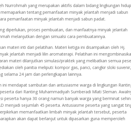
leh Nurrohmah yang merupakan aktifis dalam bidang lingkungan hidup
ah memaparkan tentang pemanfaatan minyak jelantah menjadi sabun
 cara pemanfaatan minyak jelantah menjadi sabun padat.
g diperlukan, proses pembuatan, dan manfaatnya minyak jelantah
hmah melanjutkan dengan simualsi cara pembuatannya.
n materi inti dari pelatihan. Materi ketiga ini disampaikan oleh Hj.
ak jelantah menjadi lilin aromaterapi. Pelatihan ini mengombinasik
paran materi dilanjutkan simulasi/praktek yang melibatkan semua pese
akan oleh panitia meliputi: kompor gas, panci, cangkir sloki suvenir
ng selama 24 jam dan perlengkapan lainnya.
h ini mendapat sambutan dan antusiasme warga di lingkungan Rantin
peserta dari Ranting Muhammadiyah Sumberadi Mlati Sleman. Awaln
si peserta hanya 30 orang namun banyak warga yang berminat sehi
AD menjadi sejumlah 45 peserta. Antusiasme peserta yang sangat tin
terpikirkan memanfaatkan limbah minyak jelantah tersebut, peserta
 diharapkan akan dapat berlanjut untuk dipasarkan guna memperoleh
.