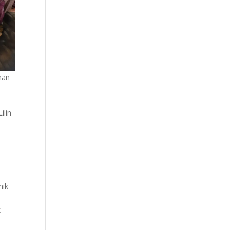
nan
ilin
mik
k