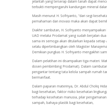
jelantah yang terserap dalam tanah dapat menc
terbukti mempengaruhi kandungan mineral dalam 
Masih menurut H. Sofriyanto, “dari segi keseha
pemahaman dan inovasi maka akan dapat bernil
Diakhir sambutan, H. Sofriyanto menyampaikan
UAD melalui Prodamat yang sudah berjalan dua ka
sama ini semoga akan ditularkan kepada setiap
selalu dipertimbangkan oleh Magister Manajem
Demikian pungkas H. Sofriyanto mengakhiri sa
Dalam pelatihan ini disampaikan tiga materi. Ma
dosen pembimbing Prodamat). Dalam sambutan d
pengantar tentang tata kelola sampah rumah tan
bermanfaat.
Dalam paparan materinya, Dr. Abdul Choliq Hid
bagi kesehatan, faktor risiko kesehatan lingku
terhadap kesehatan manusia, pilar pengamanan
sampah, bahaya plastik bagi kesehatan,