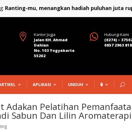
ng
Ranting-mu, menangkan hadiah puluhan juta rup

Kantor Jogja

Hubungi Kami
Jalan KH. Ahmad
(0274) – 3750
Dahlan
0857 2963 81
No. 103 Yogyakarta
55262
ARTIKEL
APLIKASI
UNDUH
🔒
at Adakan Pelatihan Pemanfaat
di Sabun Dan Lilin Aromaterapi
ting