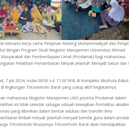
adi relevansi kerja sama Pimpinan Ranting Muhammadiyah dan Pimpi
antul dengan Program Studi Magister Manajemen Universitas Ahmad
n Masyarakat dan Pemberdayaan Umat (Prodamat) bagi mahasiswa
giatan Pelatihan Pemanfaatan Minyak Jelantah Menjadi Sabun dan L
d, 7 Juli 2024, mulai 08.00 s.d. 11.00 WIB di Kompleks Mushola Babul
 di lingkungan Tirtonirmolo Barat yang cukup aktif kegiatannya.
pakan mahasiswa Magister Manajemen UAD peserta Prodamat dalam
ihan ini tidak sekedar sebagai sebuah kewajiban formalitas akade
ovasi yang diberikan dalam bentuk edukasi dan transfer ilmu
faatan limbah minyak jelantah menjadi bernilai guna dalam produ
 warga Tirtonirmolo khususnya Tirtonirmolo Barat akan mendapatkan