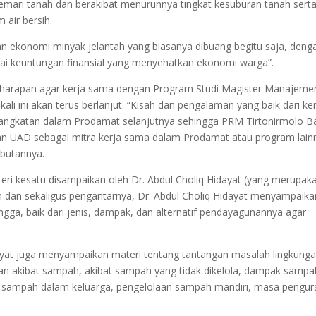
emari tanah dan berakibat menurunnya tingkat kesuburan tanah sert
air bersih.
tan ekonomi minyak jelantah yang biasanya dibuang begitu saja, deng
ai keuntungan finansial yang menyehatkan ekonomi warga”.
 harapan agar kerja sama dengan Program Studi Magister Manajeme
li ini akan terus berlanjut. “Kisah dan pengalaman yang baik dari ke
 angkatan dalam Prodamat selanjutnya sehingga PRM Tirtonirmolo B
an UAD sebagai mitra kerja sama dalam Prodamat atau program lainn
mbutannya.
teri kesatu disampaikan oleh Dr. Abdul Choliq Hidayat (yang merupak
an sekaligus pengantarnya, Dr. Abdul Choliq Hidayat menyampaika
gga, baik dari jenis, dampak, dan alternatif pendayagunannya agar
ayat juga menyampaikan materi tentang tantangan masalah lingkung
ngan akibat sampah, akibat sampah yang tidak dikelola, dampak sampa
 sampah dalam keluarga, pengelolaan sampah mandiri, masa pengur