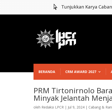

Tunjukkan Karya Caba
BERANDA
CRM AWARD 2027
PRM Tirtonirnolo Bar
Minyak Jelantah Menja
oleh
Redaksi LPCR
|
Jul 9, 2024
|
Cabang & Ran