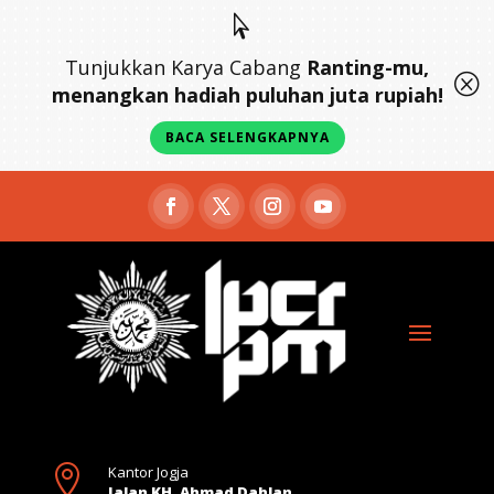

Tunjukkan Karya Cabang
Ranting-mu,
Q
menangkan hadiah puluhan juta rupiah!
BACA SELENGKAPNYA

Kantor Jogja
Jalan KH. Ahmad Dahlan