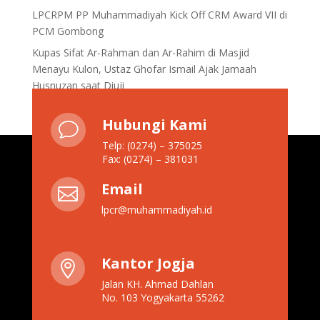
LPCRPM PP Muhammadiyah Kick Off CRM Award VII di
PCM Gombong
Kupas Sifat Ar-Rahman dan Ar-Rahim di Masjid
Menayu Kulon, Ustaz Ghofar Ismail Ajak Jamaah
Husnuzan saat Diuji
Hubungi Kami
v
Telp: (0274) – 375025
Fax: (0274) – 381031
Email

lpcr@muhammadiyah.id
Kantor Jogja

Jalan KH. Ahmad Dahlan
No. 103 Yogyakarta 55262