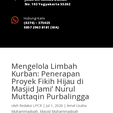
No. 103 Yogyakarta 55262

Hubungi Kami
(0274) – 375025
0857 2963 8181 (WA)
Mengelola Limbah
Kurban: Penerapan
Proyek Fikih Hijau di
Masjid Jami’ Nurul
Muttaqin Purbalingga
oleh
Redaksi LPCR
|
Jul 1, 2026
|
Amal Usaha
Muhammadiyah
,
Masjid Muhammadiyah