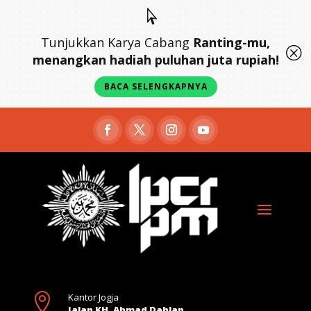

Tunjukkan Karya Cabang
Ranting-mu,
Q
menangkan hadiah puluhan juta rupiah!
BACA SELENGKAPNYA

Kantor Jogja
Jalan KH. Ahmad Dahlan