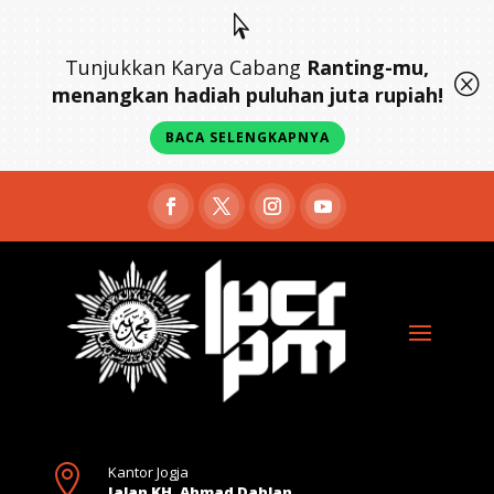

Tunjukkan Karya Cabang
Ranting-mu,
Q
menangkan hadiah puluhan juta rupiah!
BACA SELENGKAPNYA

Kantor Jogja
Jalan KH. Ahmad Dahlan