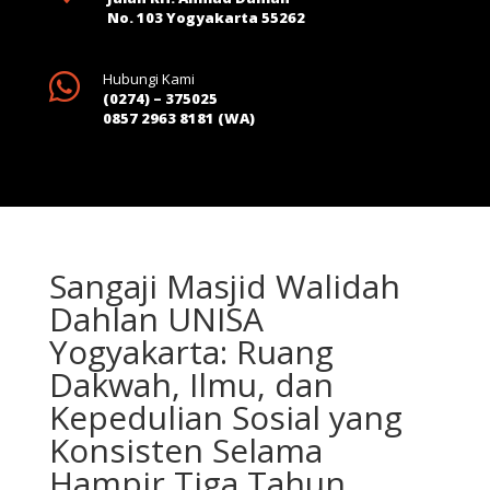
No. 103 Yogyakarta 55262

Hubungi Kami
(0274) – 375025
0857 2963 8181 (WA)
Sangaji Masjid Walidah
Dahlan UNISA
Yogyakarta: Ruang
Dakwah, Ilmu, dan
Kepedulian Sosial yang
Konsisten Selama
Hampir Tiga Tahun