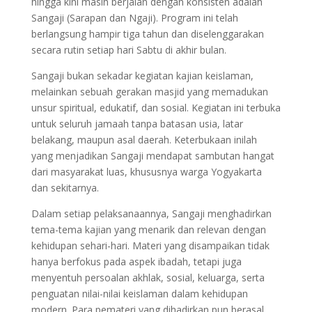
hingga kini masih berjalan dengan konsisten adalah
Sangaji (Sarapan dan Ngaji). Program ini telah
berlangsung hampir tiga tahun dan diselenggarakan
secara rutin setiap hari Sabtu di akhir bulan.
Sangaji bukan sekadar kegiatan kajian keislaman,
melainkan sebuah gerakan masjid yang memadukan
unsur spiritual, edukatif, dan sosial. Kegiatan ini terbuka
untuk seluruh jamaah tanpa batasan usia, latar
belakang, maupun asal daerah. Keterbukaan inilah
yang menjadikan Sangaji mendapat sambutan hangat
dari masyarakat luas, khususnya warga Yogyakarta
dan sekitarnya.
Dalam setiap pelaksanaannya, Sangaji menghadirkan
tema-tema kajian yang menarik dan relevan dengan
kehidupan sehari-hari. Materi yang disampaikan tidak
hanya berfokus pada aspek ibadah, tetapi juga
menyentuh persoalan akhlak, sosial, keluarga, serta
penguatan nilai-nilai keislaman dalam kehidupan
modern. Para pemateri yang dihadirkan pun berasal