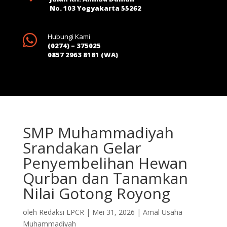
No. 103 Yogyakarta 55262

Hubungi Kami
(0274) – 375025
0857 2963 8181 (WA)
SMP Muhammadiyah
Srandakan Gelar
Penyembelihan Hewan
Qurban dan Tanamkan
Nilai Gotong Royong
oleh
Redaksi LPCR
|
Mei 31, 2026
|
Amal Usaha
Muhammadiyah