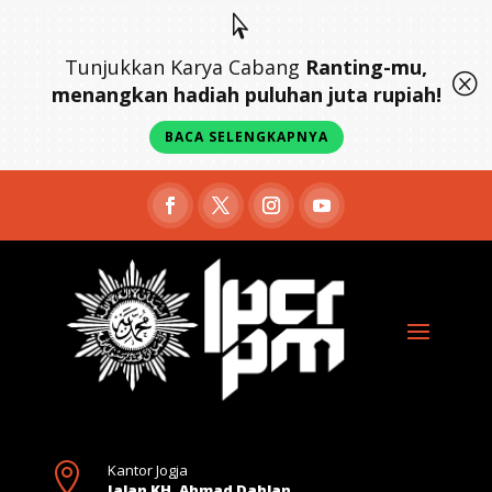

Tunjukkan Karya Cabang
Ranting-mu,
Q
menangkan hadiah puluhan juta rupiah!
BACA SELENGKAPNYA

Kantor Jogja
Jalan KH. Ahmad Dahlan