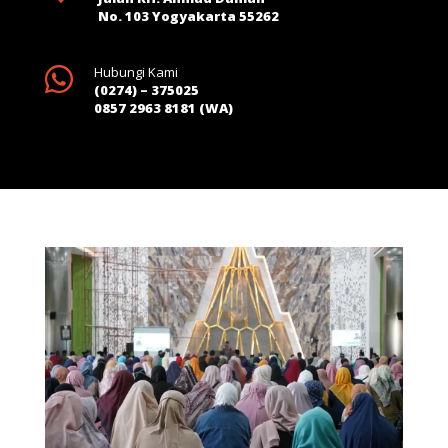
No. 103 Yogyakarta 55262

Hubungi Kami
(0274) – 375025
0857 2963 8181 (WA)