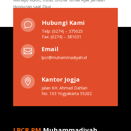
Husnuzan saat Diuji
Hubungi Kami
v
Telp: (0274) – 375025
Fax: (0274) – 381031
Email

lpcr@muhammadiyah.id
Kantor Jogja

Jalan KH. Ahmad Dahlan
No. 103 Yogyakarta 55262
LPCR PM
Muhammadiyah