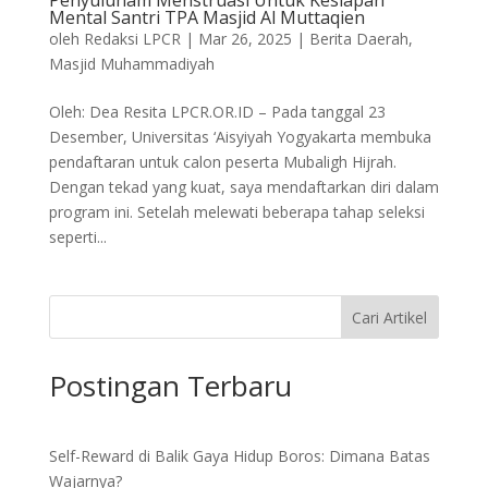
Penyuluham Menstruasi Untuk Kesiapan
Mental Santri TPA Masjid Al Muttaqien
oleh
Redaksi LPCR
|
Mar 26, 2025
|
Berita Daerah
,
Masjid Muhammadiyah
Oleh: Dea Resita LPCR.OR.ID – Pada tanggal 23
Desember, Universitas ‘Aisyiyah Yogyakarta membuka
pendaftaran untuk calon peserta Mubaligh Hijrah.
Dengan tekad yang kuat, saya mendaftarkan diri dalam
program ini. Setelah melewati beberapa tahap seleksi
seperti...
Cari Artikel
Postingan Terbaru
Self-Reward di Balik Gaya Hidup Boros: Dimana Batas
Wajarnya?