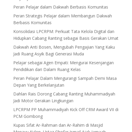
Peran Pelajar dalam Dakwah Berbasis Komunitas
Peran Strategis Pelajar dalam Membangun Dakwah
Berbasis Komunitas
Konsolidasi LPCRPM: Perkuat Tata Kelola Digital dan
Hidupkan Cabang Ranting sebagai Basis Gerakan Umat
Dakwah Anti Bosen, Mengubah Pengajian Yang Kaku
Jadi Ruang Asyik Bagi Generasi Muda
Pelajar sebagai Agen Empati: Mengurai Kesenjangan
Pendidikan dari Dalam Ruang Kelas
Peran Pelajar Dalam Mengurangi Sampah Demi Masa
Depan Yang Berkelanjutan
Dahlan Rais Dorong Cabang Ranting Muhammadiyah
Jadi Motor Gerakan Lingkungan
LPCRPM PP Muhammadiyah Kick Off CRM Award VII di
PCM Gombong
Kupas Sifat Ar-Rahman dan Ar-Rahim di Masjid
Menayu Kulon, Ustaz Ghofar Ismail Ajak Jamaah