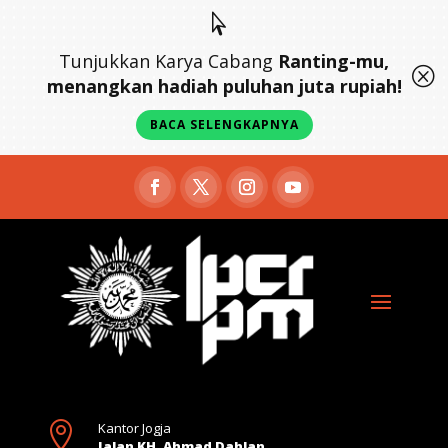

Tunjukkan Karya Cabang
Ranting-mu,
Q
menangkan hadiah puluhan juta rupiah!
BACA SELENGKAPNYA

Kantor Jogja
Jalan KH. Ahmad Dahlan