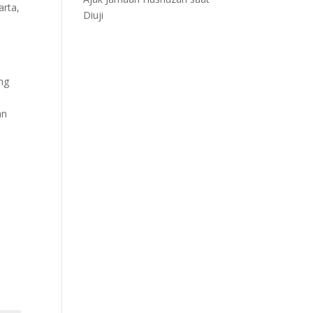
arta,
Diuji
,
ng
an