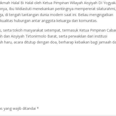
mah Halal Bi Halal oleh Ketua Pimpinan Wilayah Aisyiyah DI Yogyak
mahnya, Ibu Widiastuti menekankan pentingnya mempererat silaturahmi
a, di tengah tantangan dunia modern saat ini. Beliau mengingatkan
kualitas hubungan antar anggota keluarga dan komunitas.
urus, serta tokoh masyarakat setempat, termasuk Ketua Pimpinan Caba
an Aisyiyah Tirtonirmolo Barat, serta perwakilan dari institusi
uh haru, acara ditutup dengan doa, berharap kebaikan bagi jamaah d
s yang wajib ditandai
*