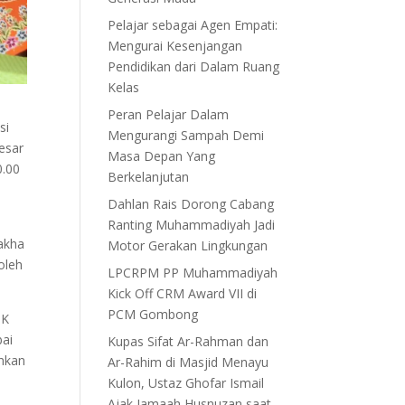
Pelajar sebagai Agen Empati:
Mengurai Kesenjangan
Pendidikan dari Dalam Ruang
Kelas
Peran Pelajar Dalam
si
Mengurangi Sampah Demi
esar
Masa Depan Yang
0.00
Berkelanjutan
Dahlan Rais Dorong Cabang
Ranting Muhammadiyah Jadi
Sakha
Motor Gerakan Lingkungan
oleh
LPCRPM PP Muhammadiyah
Kick Off CRM Award VII di
PCM Gombong
TK
bai
Kupas Sifat Ar-Rahman dan
ahkan
Ar-Rahim di Masjid Menayu
Kulon, Ustaz Ghofar Ismail
Ajak Jamaah Husnuzan saat