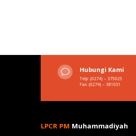
Hubungi Kami
v
Telp: (0274) – 375025
Fax: (0274) – 381031
LPCR PM
Muhammadiyah