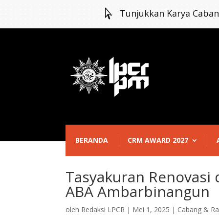

Tunjukkan Karya Caba
BERANDA
CRM AWARD 2027
Tasyakuran Renovasi d
ABA Ambarbinangun
oleh
Redaksi LPCR
|
Mei 1, 2025
|
Cabang & Ra