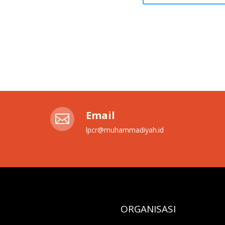
Email

lpcr@muhammadiyah.id
ORGANISASI