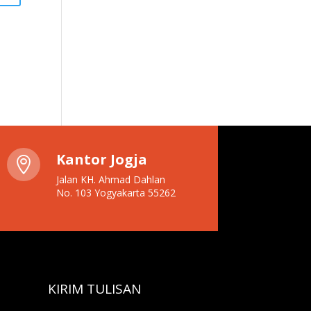
Kantor Jogja

Jalan KH. Ahmad Dahlan
No. 103 Yogyakarta 55262
KIRIM TULISAN