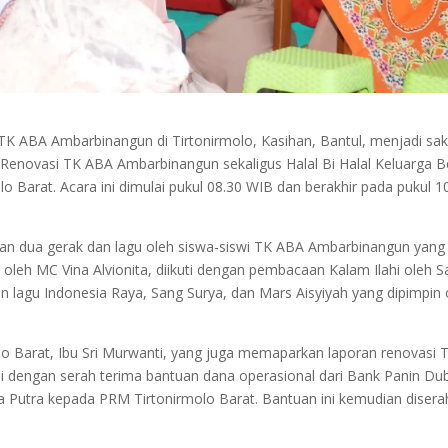
TK ABA Ambarbinangun di Tirtonirmolo, Kasihan, Bantul, menjadi sak
Renovasi TK ABA Ambarbinangun sekaligus Halal Bi Halal Keluarga B
 Barat. Acara ini dimulai pukul 08.30 WIB dan berakhir pada pukul 1
ilan dua gerak dan lagu oleh siswa-siswi TK ABA Ambarbinangun yang
oleh MC Vina Alvionita, diikuti dengan pembacaan Kalam Ilahi oleh 
an lagu Indonesia Raya, Sang Surya, dan Mars Aisyiyah yang dipimpin 
lo Barat, Ibu Sri Murwanti, yang juga memaparkan laporan renovasi 
i dengan serah terima bantuan dana operasional dari Bank Panin Du
ya Putra kepada PRM Tirtonirmolo Barat. Bantuan ini kemudian diser