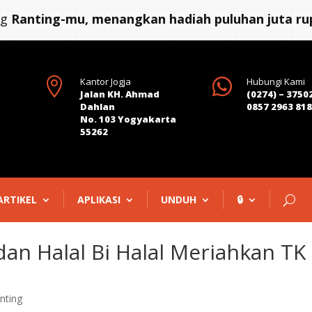
ng
Ranting-mu, menangkan hadiah puluhan juta rup

Kantor Jogja

Hubungi Kami
Jalan KH. Ahmad
(0274) – 3750
Dahlan
0857 2963 81
No. 103 Yogyakarta
55262
ARTIKEL
APLIKASI
UNDUH
🔒
an Halal Bi Halal Meriahkan TK
nting