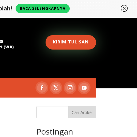
Q
iah!
BACA SELENGKAPNYA
25
KIRIM TULISAN
81 (WA)
Cari Artikel
Postingan