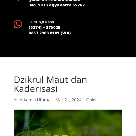
No. 103 Yogyakarta 55262

Hubungi Kami
(0274) – 375025
0857 2963 8181 (WA)
Dzikrul Maut dan
Kaderisasi
oleh
Admin Utama
|
Mar 21, 2024
|
Opini