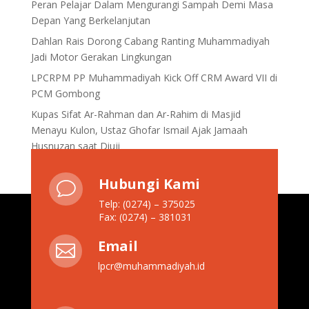
Peran Pelajar Dalam Mengurangi Sampah Demi Masa
Depan Yang Berkelanjutan
Dahlan Rais Dorong Cabang Ranting Muhammadiyah
Jadi Motor Gerakan Lingkungan
LPCRPM PP Muhammadiyah Kick Off CRM Award VII di
PCM Gombong
Kupas Sifat Ar-Rahman dan Ar-Rahim di Masjid
Menayu Kulon, Ustaz Ghofar Ismail Ajak Jamaah
Husnuzan saat Diuji
Hubungi Kami
v
Telp: (0274) – 375025
Fax: (0274) – 381031
Email

lpcr@muhammadiyah.id