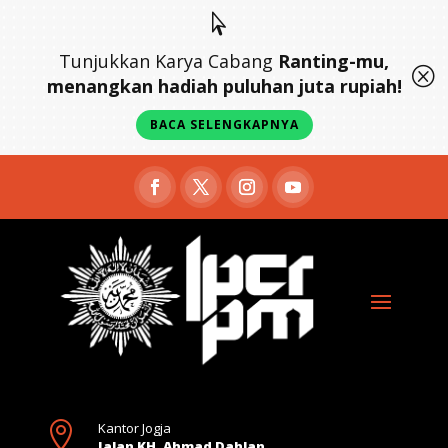

Tunjukkan Karya Cabang
Ranting-mu,
Q
menangkan hadiah puluhan juta rupiah!
BACA SELENGKAPNYA

Kantor Jogja
Jalan KH. Ahmad Dahlan