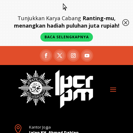

Tunjukkan Karya Cabang
Ranting-mu,
Q
menangkan hadiah puluhan juta rupiah!
BACA SELENGKAPNYA

Kantor Jogja
Jalan KH. Ahmad Dahlan