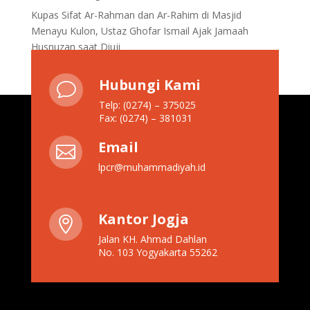
Kupas Sifat Ar-Rahman dan Ar-Rahim di Masjid
Menayu Kulon, Ustaz Ghofar Ismail Ajak Jamaah
Husnuzan saat Diuji
Hubungi Kami
v
Telp: (0274) – 375025
Fax: (0274) – 381031
Email

lpcr@muhammadiyah.id
Kantor Jogja

Jalan KH. Ahmad Dahlan
No. 103 Yogyakarta 55262