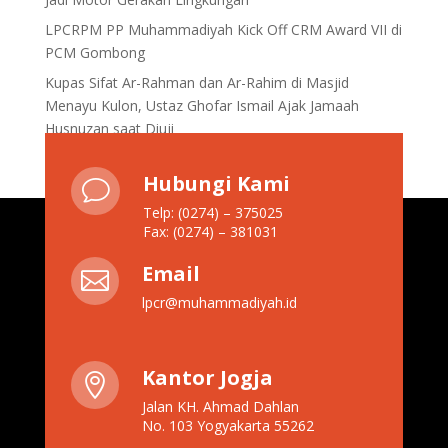
LPCRPM PP Muhammadiyah Kick Off CRM Award VII di
PCM Gombong
Kupas Sifat Ar-Rahman dan Ar-Rahim di Masjid
Menayu Kulon, Ustaz Ghofar Ismail Ajak Jamaah
Husnuzan saat Diuji
Hubungi Kami
v
Telp: (0274) – 375025
Fax: (0274) – 381031
Email

lpcr@muhammadiyah.id
Kantor Jogja

Jalan KH. Ahmad Dahlan
No. 103 Yogyakarta 55262