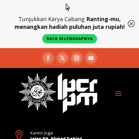

Tunjukkan Karya Cabang
Ranting-mu,
Q
menangkan hadiah puluhan juta rupiah!
BACA SELENGKAPNYA

Kantor Jogja
Jalan KH. Ahmad Dahlan