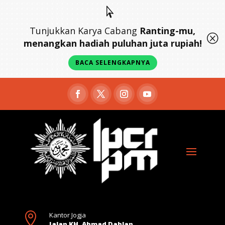

Tunjukkan Karya Cabang
Ranting-mu,
Q
menangkan hadiah puluhan juta rupiah!
BACA SELENGKAPNYA

Kantor Jogja
Jalan KH. Ahmad Dahlan