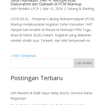
Safari Ramadan 1447 H: Memperkuat
Silaturahmi dan Dakwah di PCM Mantup
oleh
Redaksi LPCR
|
Mar 10, 2026
|
Cabang & Ranting
LPCR.OR.ID – Pimpinan Cabang Muhammadiyah (PCM)
Mantup melaksanakan kegiatan Safari Ramadan 1447
Hijriyah hari terakhir di Masjid Al Muttaqin PRM Tugu,
Ahad (8 Maret 2026) malam. Kegiatan yang dilakukan
setelah shalat Isya, Tarawih, dan Witir berjamaah ini...
« Entri Terdahulu
Cari Artikel
Postingan Terbaru
Self-Reward di Balik Gaya Hidup Boros: Dimana Batas
Wajarnya?