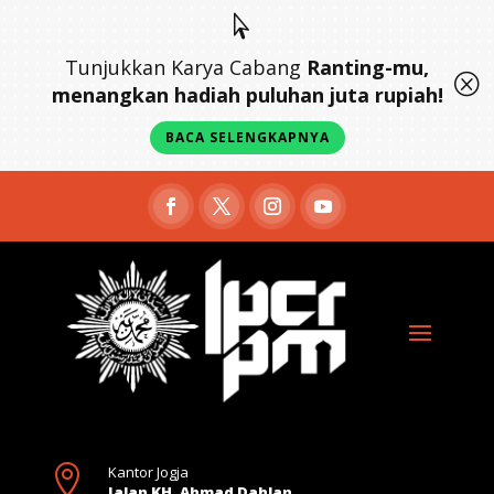

Tunjukkan Karya Cabang
Ranting-mu,
Q
menangkan hadiah puluhan juta rupiah!
BACA SELENGKAPNYA

Kantor Jogja
Jalan KH. Ahmad Dahlan