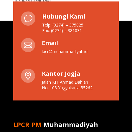
Husnuzan saat Diuji
Hubungi Kami
v
Telp: (0274) – 375025
Fax: (0274) – 381031
Email

lpcr@muhammadiyah.id
Kantor Jogja

Jalan KH. Ahmad Dahlan
No. 103 Yogyakarta 55262
LPCR PM
Muhammadiyah