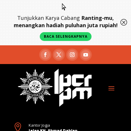

Tunjukkan Karya Cabang
Ranting-mu,
Q
menangkan hadiah puluhan juta rupiah!
BACA SELENGKAPNYA

Kantor Jogja
Jalan KH. Ahmad Dahlan