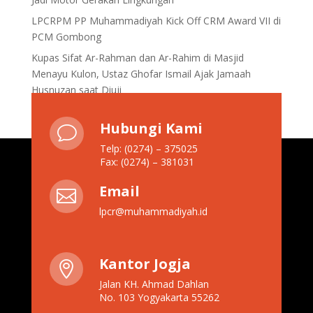
LPCRPM PP Muhammadiyah Kick Off CRM Award VII di
PCM Gombong
Kupas Sifat Ar-Rahman dan Ar-Rahim di Masjid
Menayu Kulon, Ustaz Ghofar Ismail Ajak Jamaah
Husnuzan saat Diuji
Hubungi Kami
v
Telp: (0274) – 375025
Fax: (0274) – 381031
Email

lpcr@muhammadiyah.id
Kantor Jogja

Jalan KH. Ahmad Dahlan
No. 103 Yogyakarta 55262