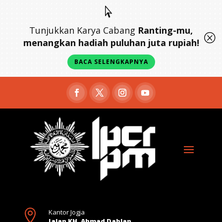

Tunjukkan Karya Cabang
Ranting-mu,
Q
menangkan hadiah puluhan juta rupiah!
BACA SELENGKAPNYA

Kantor Jogja
Jalan KH. Ahmad Dahlan