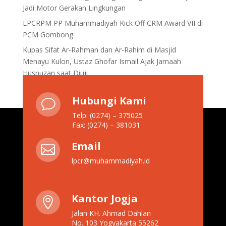
Jadi Motor Gerakan Lingkungan
LPCRPM PP Muhammadiyah Kick Off CRM Award VII di
PCM Gombong
Kupas Sifat Ar-Rahman dan Ar-Rahim di Masjid
Menayu Kulon, Ustaz Ghofar Ismail Ajak Jamaah
Husnuzan saat Diuji
Hubungi Kami
v
Telp: (0274) – 375025
Fax: (0274) – 381031
Email

lpcr@muhammadiyah.id
Kantor Jogja

Jalan KH. Ahmad Dahlan
No. 103 Yogyakarta 55262