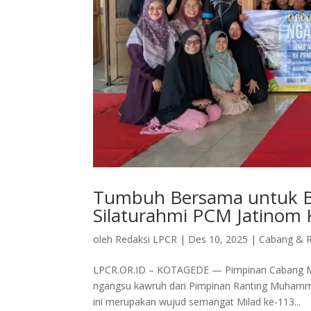
Tumbuh Bersama untuk B
Silaturahmi PCM Jatinom 
oleh
Redaksi LPCR
|
Des 10, 2025
|
Cabang & R
LPCR.OR.ID – KOTAGEDE — Pimpinan Cabang M
ngangsu kawruh dari Pimpinan Ranting Muhamma
ini merupakan wujud semangat Milad ke-113...