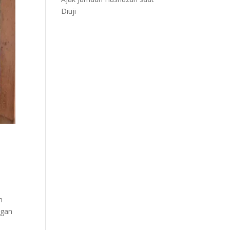
Diuji
n
ngan