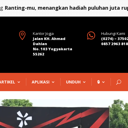
ng
Ranting-mu, menangkan hadiah puluhan juta rup

Kantor Jogja

Hubungi Kami
Jalan KH. Ahmad
(0274) – 3750
Dahlan
0857 2963 81
No. 103 Yogyakarta
55262
ARTIKEL
APLIKASI
UNDUH
🔒