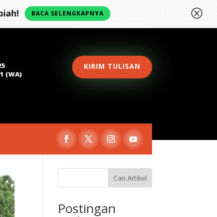
Q
iah!
BACA SELENGKAPNYA
25
KIRIM TULISAN
81 (WA)
Cari Artikel
Postingan