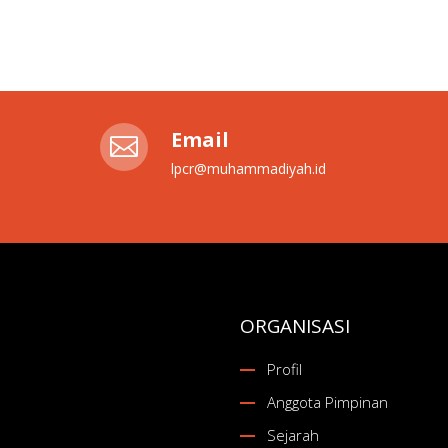
Email

lpcr@muhammadiyah.id
ORGANISASI
Profil
Anggota Pimpinan
Sejarah