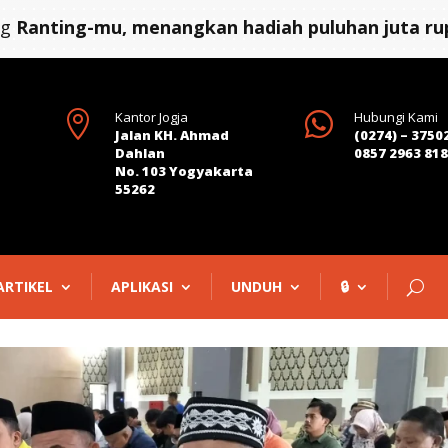
ng
Ranting-mu, menangkan hadiah puluhan juta rup

Kantor Jogja

Hubungi Kami
Jalan KH. Ahmad
(0274) – 3750
Dahlan
0857 2963 81
No. 103 Yogyakarta
55262
ARTIKEL
APLIKASI
UNDUH
🔒