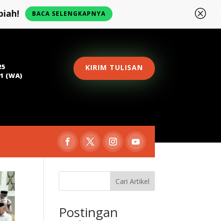
Q
iah!
BACA SELENGKAPNYA
25
KIRIM TULISAN
81 (WA)
Cari Artikel
Postingan