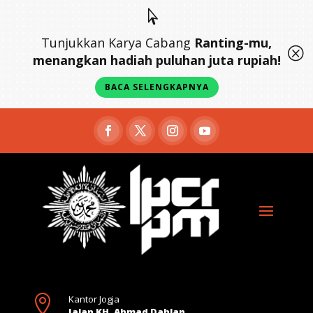

Tunjukkan Karya Cabang
Ranting-mu,
Q
menangkan hadiah puluhan juta rupiah!
BACA SELENGKAPNYA

Kantor Jogja
Jalan KH. Ahmad Dahlan