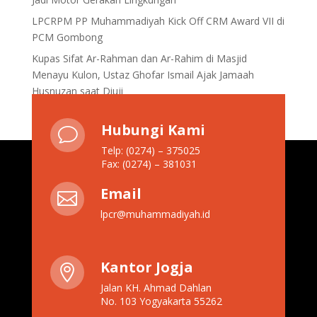
LPCRPM PP Muhammadiyah Kick Off CRM Award VII di
PCM Gombong
Kupas Sifat Ar-Rahman dan Ar-Rahim di Masjid
Menayu Kulon, Ustaz Ghofar Ismail Ajak Jamaah
Husnuzan saat Diuji
Hubungi Kami
v
Telp: (0274) – 375025
Fax: (0274) – 381031
Email

lpcr@muhammadiyah.id
Kantor Jogja

Jalan KH. Ahmad Dahlan
No. 103 Yogyakarta 55262