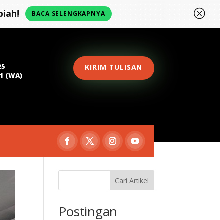
Q
iah!
BACA SELENGKAPNYA
25
KIRIM TULISAN
81 (WA)
Cari Artikel
Postingan