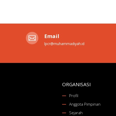
Email

lpcr@muhammadiyah.id
ORGANISASI
Profil
Anggota Pimpinan
Sejarah