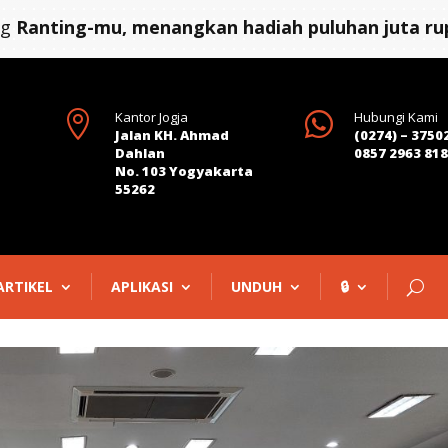
ng
Ranting-mu, menangkan hadiah puluhan juta rup

Kantor Jogja

Hubungi Kami
Jalan KH. Ahmad
(0274) – 3750
Dahlan
0857 2963 81
No. 103 Yogyakarta
55262
ARTIKEL
APLIKASI
UNDUH
🔒