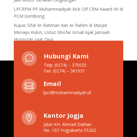
LPCRPM PP Muhammadiyah Kick Off CRM Award VII di
PCM Gombong
Kupas Sifat Ar-Rahman dan Ar-Rahim di Masjid
Menayu Kulon, Ustaz Ghofar Ismail Ajak Jamaah
Husnuzan saat Diuji
Hubungi Kami
v
Telp: (0274) – 375025
Fax: (0274) – 381031
Email

lpcr@muhammadiyah.id
Kantor Jogja

Jalan KH. Ahmad Dahlan
No. 103 Yogyakarta 55262