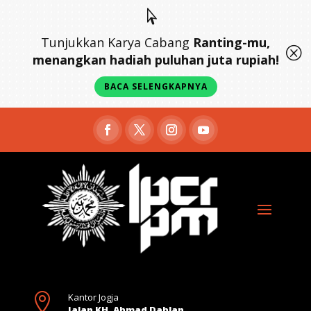

Tunjukkan Karya Cabang
Ranting-mu,
Q
menangkan hadiah puluhan juta rupiah!
BACA SELENGKAPNYA

Kantor Jogja
Jalan KH. Ahmad Dahlan